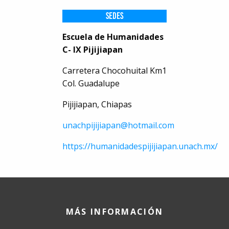
SEDES
Escuela de Humanidades
C- IX Pijijiapan
Carretera Chocohuital Km1
Col. Guadalupe
Pijijiapan, Chiapas
unachpijijiapan@hotmail.com
https://humanidadespijijiapan.unach.mx/
MÁS INFORMACIÓN