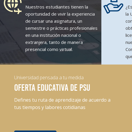
Nuestros estudiantes tienen la
¿Es
oportunidad de vivir la experiencia
la
de cursar una asignatura, un
con
semestre o prácticas profesionales
obt
en una institución nacional o
lic
extranjera, tanto de manera
nue
presencial como virtual.
Con
que
Universidad pensada a tu medida
OFERTA EDUCATIVA DE PSU
Defines tu ruta de aprendizaje de acuerdo a
tus tiempos y labores cotidianas