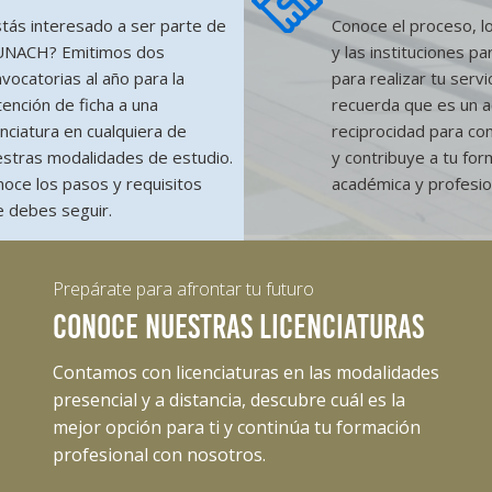
tás interesado a ser parte de
Conoce el proceso, lo
 UNACH? Emitimos dos
y las instituciones pa
vocatorias al año para la
para realizar tu servic
ención de ficha a una
recuerda que es un a
enciatura en cualquiera de
reciprocidad para con
stras modalidades de estudio.
y contribuye a tu for
oce los pasos y requisitos
académica y profesio
 debes seguir.
Prepárate para afrontar tu futuro
CONOCE NUESTRAS LICENCIATURAS
Contamos con licenciaturas en las modalidades
presencial y a distancia, descubre cuál es la
mejor opción para ti y continúa tu formación
profesional con nosotros.