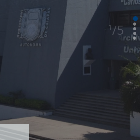
/
5
1