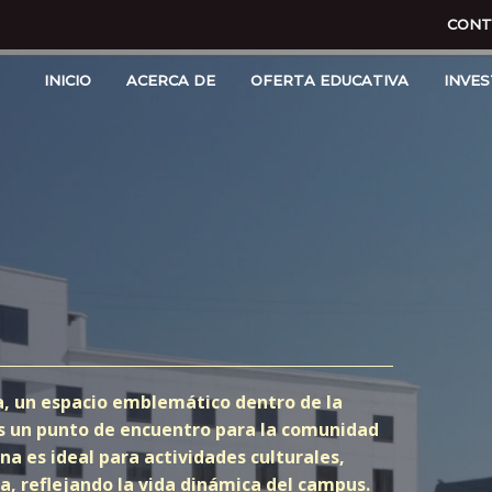
CONT
INICIO
ACERCA DE
OFERTA EDUCATIVA
INVES
ia, un espacio emblemático dentro de la
es un punto de encuentro para la comunidad
na es ideal para actividades culturales,
 reflejando la vida dinámica del campus.