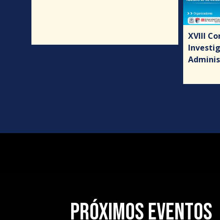
l no
CH
XVIII Co
Investi
Adminis
PRÓXIMOS EVENTOS