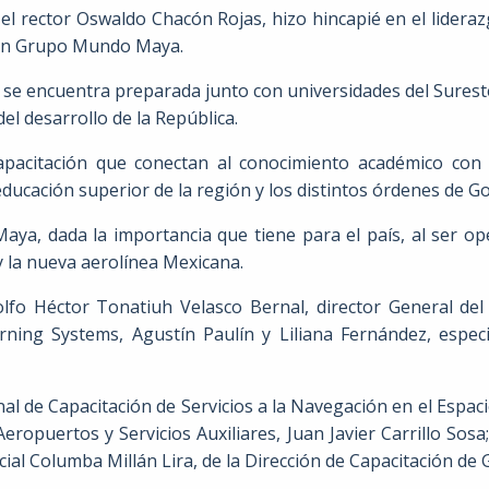
l rector Oswaldo Chacón Rojas, hizo hincapié en el liderazg
 en Grupo Mundo Maya.
se encuentra preparada junto con universidades del Sureste
el desarrollo de la República.
acitación que conectan al conocimiento académico con l
educación superior de la región y los distintos órdenes de G
ya, dada la importancia que tiene para el país, al ser o
 la nueva aerolínea Mexicana.
lfo Héctor Tonatiuh Velasco Bernal, director General de
ng Systems, Agustín Paulín y Liliana Fernández, especia
al de Capacitación de Servicios a la Navegación en el Espac
Aeropuertos y Servicios Auxiliares, Juan Javier Carrillo Sos
icial Columba Millán Lira, de la Dirección de Capacitación 