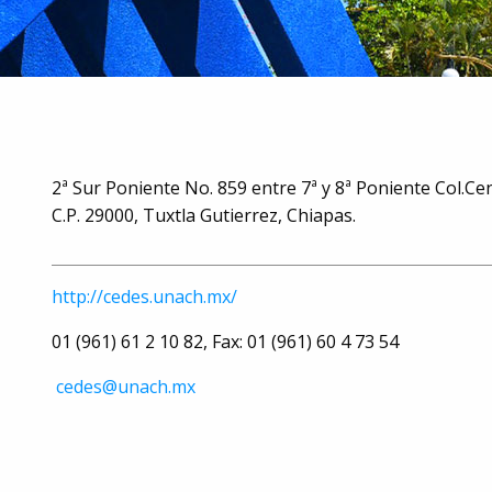
2ª Sur Poniente No. 859 entre 7ª y 8ª Poniente Col.Ce
C.P. 29000, Tuxtla Gutierrez, Chiapas.
http://cedes.unach.mx/
01 (961) 61 2 10 82, Fax: 01 (961) 60 4 73 54
cedes@unach.mx