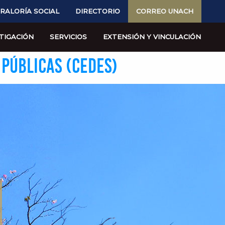
RALORÍA SOCIAL
DIRECTORIO
CORREO UNACH
TIGACIÓN
SERVICIOS
EXTENSIÓN Y VINCULACIÓN
 PÚBLICAS (CEDES)