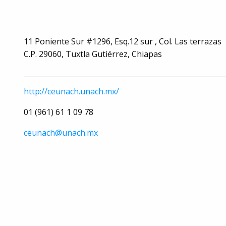
11 Poniente Sur #1296, Esq.12 sur , Col. Las terrazas
C.P. 29060, Tuxtla Gutiérrez, Chiapas
http://ceunach.unach.mx/
01 (961) 61 1 09 78
ceunach@unach.mx