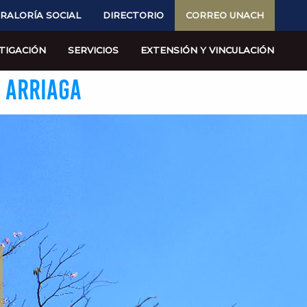
RALORÍA SOCIAL
DIRECTORIO
CORREO UNACH
TIGACIÓN
SERVICIOS
EXTENSIÓN Y VINCULACIÓN
- ARRIAGA