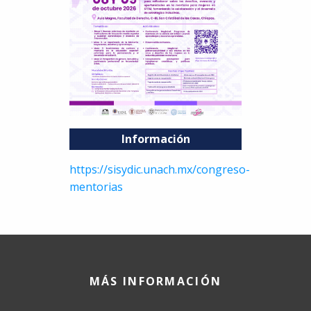
Información
https://sisydic.unach.mx/congreso-
mentorias
MÁS INFORMACIÓN