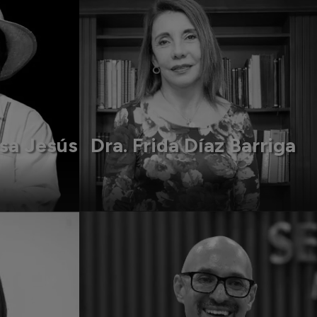
sa Jesús
Dra. Frida Díaz Barriga