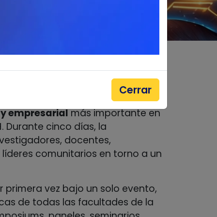
cional de la Universidad
Cerrar
(CIU 2026) es el encuentro
 y empresarial
más importante en
. Durante cinco días, la
nvestigadores, docentes,
y líderes comunitarios en torno a un
or primera vez bajo un solo evento,
as de todas las facultades de la
mposiums, paneles, seminarios,