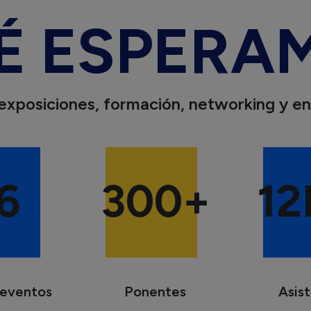
É
ESPERA
exposiciones,
formación,
networking
y
en
6
300
+
12
eventos
Ponentes
Asis