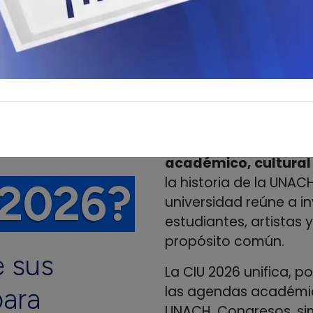
La Convención Interna
Autónoma de Chiapas 
académico, cultural
la historia de la UNACH
2026?
universidad reúne a i
estudiantes, artistas 
propósito común.
e
sus
La CIU 2026 unifica, p
para
las agendas académic
UNACH. Congresos, si