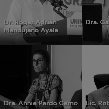
Dr. Roger Adrián
Dra. G
Mandujano Ayala
Dra. Annie Pardo Cemo
Lic. Ro