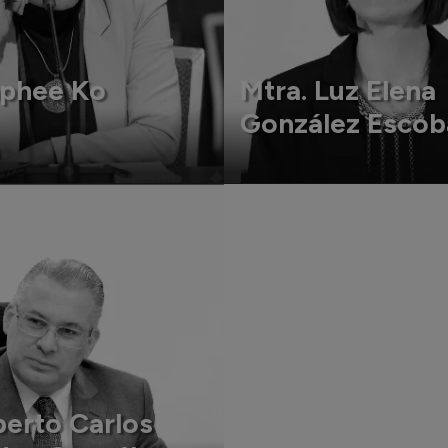
aphee Ko
Mtra. Luz Elena
González Escob
berto Carlos