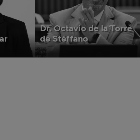
Dr. Octavio de la Torre
ar
de Stéffano