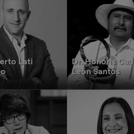
berto Lati
Dr. Honoris Cau
do
León Santos