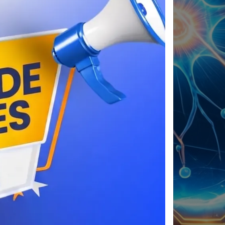
0
0
0
Horas
Minutos
Segundos
REGÍSTRATE AHORA
ia,
cultura
y
ollo
con
sentido
o”