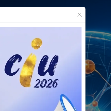
ograma
Contacto
Experiencia Chiapas
para
el
evento