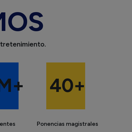
MOS
tretenimiento.
M+
40
+
tentes
Ponencias magistrales