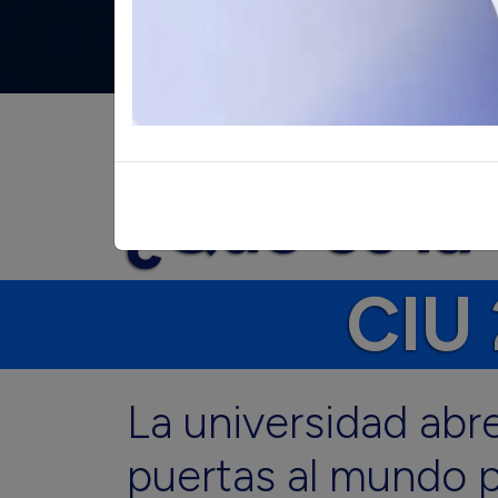
¿Qué
es
la
CIU
La
universidad
abr
puertas
al
mundo