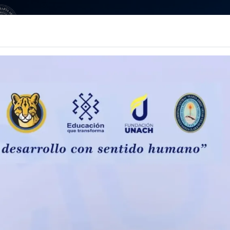
Inicio
Acerca de
Bases
Conferencistas
Pr
UNACH
Faltan