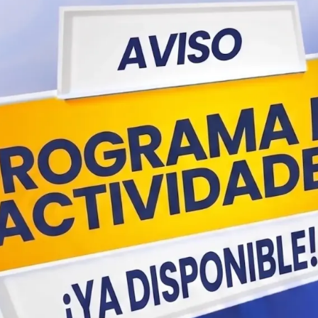
0
Días
“Cienc
desarr
APAS,
MÉXICO
human