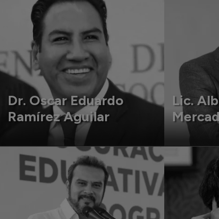
Dr. Oscar Eduardo
Lic. Al
Ramírez Aguilar
Merca